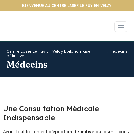
BIENVENUE AU CENTRE LASER LE PUY EN VELAY.
Centre Laser Le Puy En Velay Epilation laser
>
Médecins
définitive
Médecins
Une Consultation Médicale
Indispensable
Avant tout traitement
d’épilation définitive au laser
, il vous